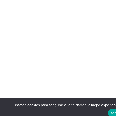
Usamos cookies para asegurar que te damos la mejor experienc
Ac