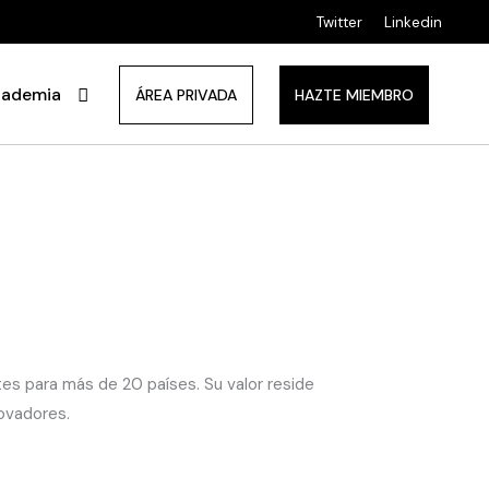
Twitter
Linkedin
ademia
ÁREA PRIVADA
HAZTE MIEMBRO
s para más de 20 países. Su valor reside
novadores.