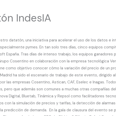
atón IndesIA
o datatón, una iniciativa para acelerar el uso de los datos e int
 especialmente pymes. En tan solo tres días, cinco equipos compit
soft España. Tras días de intenso trabajo, los equipos ganadores 
r Grupo Cosentino en colaboración con la empresa tecnológica Ve
iene como objetivo conocer cómo la variación del precio de un p
Madrid ha sido el escenario de trabajo de este evento, dirigido 
 por las empresas Cosentino, Astican, CAF, Eselec e Inagas. Todo
, pero que además son comunes a muchas otras compañías del sec
ova Digital, Bluetab, Tinámica y Repsol como facilitadores tecn
 con la simulación de precios y tarifas, la detección de alarmas 
 la predicción de demanda. En la gala de clausura del evento se 