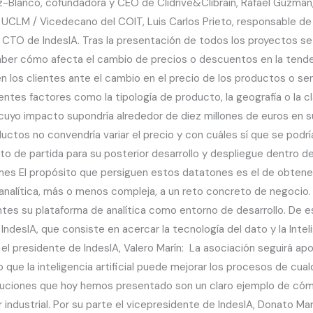
-Blanco, cofundadora y CEO de Clidrive&Clibrain, Rafael Guzmán
UCLM / Vicedecano del COIT, Luis Carlos Prieto, responsable de I
 CTO de IndesIA. Tras la presentación de todos los proyectos se
aber cómo afecta el cambio de precios o descuentos en la tende
n los clientes ante el cambio en el precio de los productos o ser
tes factores como la tipología de producto, la geografía o la cla
cuyo impacto supondría alrededor de diez millones de euros en su
ductos no convendría variar el precio y con cuáles sí que se pod
 de partida para su posterior desarrollo y despliegue dentro de
 pymes El propósito que persiguen estos datatones es el de obtene
analítica, más o menos compleja, a un reto concreto de negocio. P
antes su plataforma de analítica como entorno de desarrollo. De 
 IndesIA, que consiste en acercar la tecnología del dato y la Inteli
 el presidente de IndesIA, Valero Marín: La asociación seguirá ap
ue la inteligencia artificial puede mejorar los procesos de cu
luciones que hoy hemos presentado son un claro ejemplo de cómo
 industrial. Por su parte el vicepresidente de IndesIA, Donato Mar