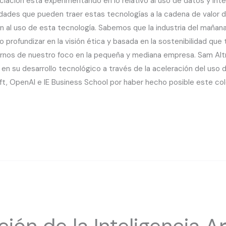
iación está experimentando en lo relativo al uso de datos y inteli
idades que pueden traer estas tecnologías a la cadena de valor de
ión al uso de esta tecnología. Sabemos que la industria del mañan
o profundizar en la visión ética y basada en la sostenibilidad q
rnos de nuestro foco en la pequeña y mediana empresa. Sam Altm
n su desarrollo tecnológico a través de la aceleración del uso de 
, OpenAI e IE Business School por haber hecho posible este col
ón de la Inteligencia Art