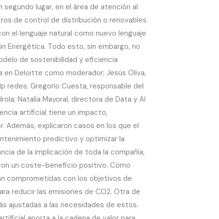
 segundo lugar, en el área de atención al
ros de control de distribución o renovables.
on el lenguaje natural como nuevo lenguaje
ón Energética. Todo esto, sin embargo, no
elo de sostenibilidad y eficiencia
a en Deloitte como moderador; Jesús Oliva,
dp redes; Gregorio Cuesta, responsable del
la; Natalia Mayoral, directora de Data y AI
ia artificial tiene un impacto,
or. Además, explicaron casos en los que el
ntenimiento predictivo y optimizar la
ncia de la implicación de toda la compañía,
 con un coste-beneficio positivo. Como
tán comprometidas con los objetivos de
ara reducir las emisiones de CO2. Otra de
 más ajustadas a las necesidades de estos.
tificial aporta a la cadena de valor para