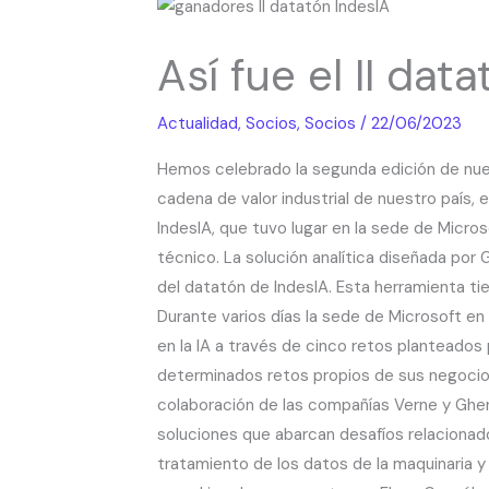
Así
fue
Así fue el II dat
el
II
Actualidad
,
Socios
,
Socios
/
22/06/2023
datatón
IndesIA
Hemos celebrado la segunda edición de nuestr
cadena de valor industrial de nuestro país,
IndesIA, que tuvo lugar en la sede de Micro
técnico. La solución analítica diseñada po
del datatón de IndesIA. Esta herramienta t
Durante varios días la sede de Microsoft en 
en la IA a través de cinco retos planteados
determinados retos propios de sus negocios
colaboración de las compañías Verne y Ghen
soluciones que abarcan desafíos relacionados
tratamiento de los datos de la maquinaria y