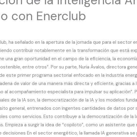
co con Enerclub
ub, ha señalado en la apertura de la jornada que para el sector en
udiendo contribuir notablemente en la transformación que está e
 una gran oportunidad en el campo de la eficiencia, la economía c
ostenible, entre otros”. Por su parte, Nuria Ávalos, directora gene
e este primer programa sectorial enfocado en la industria energét
 cadena de valor de una manera más directa y eficiente, gracias a 
mo al acompañamiento especialista para impulsar su aplicación”. 
uales de la IA son, la democratización de la IA y los modelos fun
ito general, entrenados con ingentes cantidades de datos por
es como servicios. Esto contribuye a la democratización de la IA
. Empieza a surgir la idea de “copiloto”, como un asistente que 
decisiones En el sector energético, la llamada IA generativa se