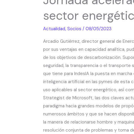
de
sector energéti
la
Inteligencia
Actualidad
,
Socios
/
08/05/2023
Artificial
en
Arcadio Gutiérrez, director general de Enercl
el
por sus ventajas en capacidad analítica, p
sector
de los objetivos de descarbonización. Supone
energético
seguridad, la transparencia o el transporte s
con
que tiene para IndesIA la puesta en marcha d
Enerclub
inteligencia artificial en las pymes de esta
uso aplicables al sector energético, así co
Strategist de Microsoft, las dos claves act
paradigma hacia grandes modelos de propós
numerosos ámbitos y que se hacen disponibl
la manera de relacionarse hombre y maquinas
resolución conjunta de problemas y toma de 