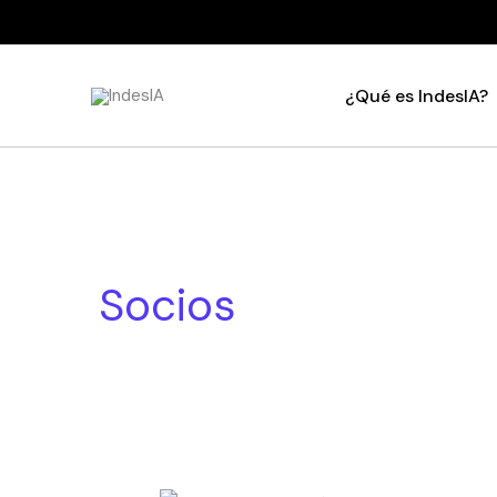
Ir
al
contenido
¿Qué es IndesIA?
Socios