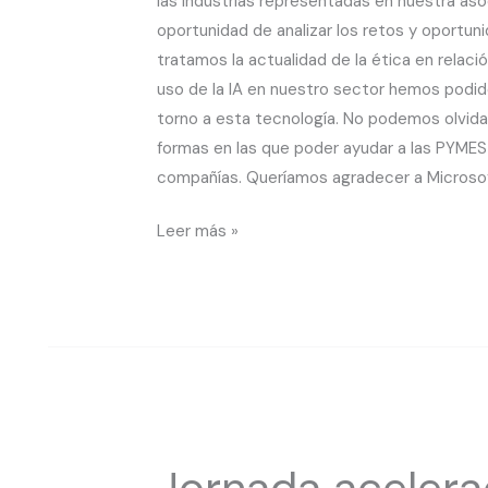
las industrias representadas en nuestra asoc
CEO
oportunidad de analizar los retos y oportun
y
tratamos la actualidad de la ética en relac
cofundador
uso de la IA en nuestro sector hemos podid
de
torno a esta tecnología. No podemos olvida
Open
formas en las que poder ayudar a las PYMES e
AI
compañías. Queríamos agradecer a Microsoft
Leer más »
Jornada
Jornada aceleraci
aceleración