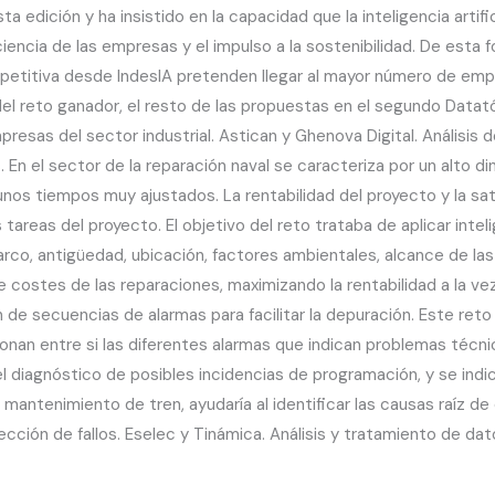
 edición y ha insistido en la capacidad que la inteligencia artifici
ciencia de las empresas y el impulso a la sostenibilidad. De esta
petitiva desde IndesIA pretenden llegar al mayor número de emp
del reto ganador, el resto de las propuestas en el segundo Datat
sas del sector industrial. Astican y Ghenova Digital. Análisis de 
s. En el sector de la reparación naval se caracteriza por un alto
os tiempos muy ajustados. La rentabilidad del proyecto y la sati
tareas del proyecto. El objetivo del reto trataba de aplicar intel
co, antigüedad, ubicación, factores ambientales, alcance de las ta
costes de las reparaciones, maximizando la rentabilidad a la ve
ión de secuencias de alarmas para facilitar la depuración. Este ret
onan entre si las diferentes alarmas que indican problemas técni
y el diagnóstico de posibles incidencias de programación, y se in
al mantenimiento de tren, ayudaría al identificar las causas raíz
cción de fallos. Eselec y Tinámica. Análisis y tratamiento de d