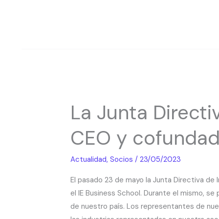
La
La Junta Direct
Junta
Directiva
CEO y cofundad
de
IndesIA
Actualidad
,
Socios
/
23/05/2023
se
reúne
El pasado 23 de mayo la Junta Directiva de
con
el IE Business School. Durante el mismo, se p
Sam
de nuestro país. Los representantes de nues
Altman,