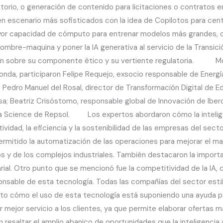
orio, o generación de contenido para licitaciones o contratos en
en escenario más sofisticados con la idea de Copilotos para cent
yor capacidad de cómputo para entrenar modelos más grandes, c
bre-maquina y poner la IA generativa al servicio de la Transici
lexión sobre su componente ético y su vertiente regulatoria. Mod
da, participaron Felipe Requejo, exsocio responsable de Energí
Pedro Manuel del Rosal, director de Transformación Digital de E
Beatriz Crisóstomo, responsable global de Innovación de Iberdro
ata Science de Repsol. Los expertos abordaron cómo la inteligenc
ividad, la eficiencia y la sostenibilidad de las empresas del sect
rmitido la automatización de las operaciones para mejorar el ma
os y de los complejos industriales. También destacaron la importa
ial. Otro punto que se mencionó fue la competitividad de la IA,
esponsable de esta tecnología. Todas las compañías del sector es
esto cómo el uso de esta tecnología está suponiendo una ayuda p
dar mejor servicio a los clientes, ya que permite elaborar ofertas
 resaltar el amplio abanico de oportunidades que la inteligencia ar