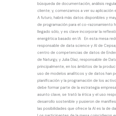
búsqueda de documentación, análisis regulat
cliente; y, comenzamos a ver su aplicación 
A futuro, habrá más datos disponibles y ma
de programación para el co-razonamiento hom
llegado sólo, y es clave incorporar la ref
energética basado en IA En esta mesa redon
responsable de data science y AI de Cepsa; 
centro de competencias de datos de Endesa; 
de Naturgy, y Julia Díaz, responsable de D
principalmente, en los ámbitos de la product
uso de modelos analíticos y de datos han pe
planificación y la programación de los activ
debe formar parte de la estrategia empresar
asunto clave, se trató la ética y el uso r
desarrollo sostenible y pusieron de manifi
las posibilidades que ofrece la AI es la de 
Los participantes de la mesa coincidieron en