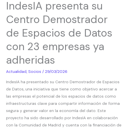
IndesIA presenta su
presenta
su
Centro Demostrador
Centro
Demostrador
de Espacios de Datos
de
Espacios
con 23 empresas ya
de
Datos
adheridas
con
23
Actualidad
,
Socios
/
29/03/2026
empresas
IndesIA ha presentado su Centro Demostrador de Espacios
ya
de Datos, una iniciativa que tiene como objetivo acercar a
adheridas
las empresas el potencial de los espacios de datos como
infraestructuras clave para compartir información de forma
segura y generar valor en la economía del dato. Este
proyecto ha sido desarrollado por IndesIA en colaboración
con la Comunidad de Madrid y cuenta con la financiación de