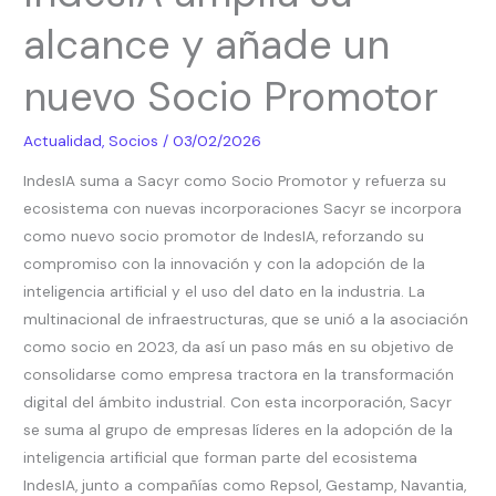
su
alcance y añade un
alcance
y
nuevo Socio Promotor
añade
un
Actualidad
,
Socios
/
03/02/2026
nuevo
Socio
IndesIA suma a Sacyr como Socio Promotor y refuerza su
Promotor
ecosistema con nuevas incorporaciones Sacyr se incorpora
como nuevo socio promotor de IndesIA, reforzando su
compromiso con la innovación y con la adopción de la
inteligencia artificial y el uso del dato en la industria. La
multinacional de infraestructuras, que se unió a la asociación
como socio en 2023, da así un paso más en su objetivo de
consolidarse como empresa tractora en la transformación
digital del ámbito industrial. Con esta incorporación, Sacyr
se suma al grupo de empresas líderes en la adopción de la
inteligencia artificial que forman parte del ecosistema
IndesIA, junto a compañías como Repsol, Gestamp, Navantia,