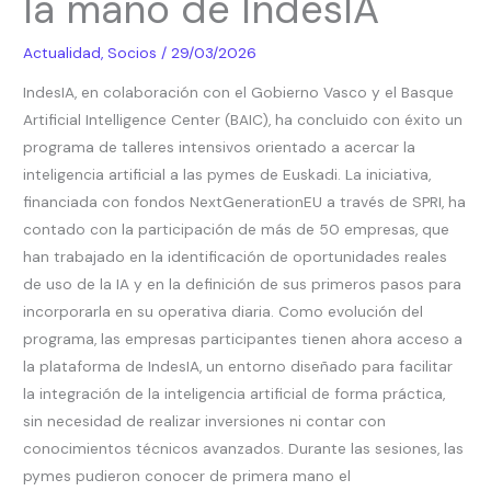
la mano de IndesIA
de
la
Actualidad
,
Socios
/
29/03/2026
inteligencia
IndesIA, en colaboración con el Gobierno Vasco y el Basque
artificial
Artificial Intelligence Center (BAIC), ha concluido con éxito un
de
programa de talleres intensivos orientado a acercar la
la
inteligencia artificial a las pymes de Euskadi. La iniciativa,
mano
financiada con fondos NextGenerationEU a través de SPRI, ha
de
contado con la participación de más de 50 empresas, que
IndesIA
han trabajado en la identificación de oportunidades reales
de uso de la IA y en la definición de sus primeros pasos para
incorporarla en su operativa diaria. Como evolución del
programa, las empresas participantes tienen ahora acceso a
la plataforma de IndesIA, un entorno diseñado para facilitar
la integración de la inteligencia artificial de forma práctica,
sin necesidad de realizar inversiones ni contar con
conocimientos técnicos avanzados. Durante las sesiones, las
pymes pudieron conocer de primera mano el