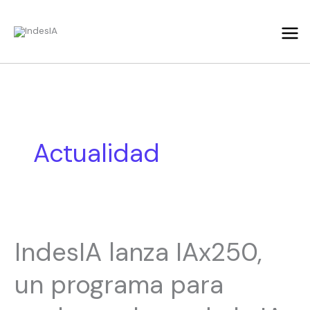
Ir
al
contenido
Actualidad
IndesIA
IndesIA lanza IAx250,
lanza
IAx250,
un programa para
un
programa