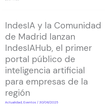
IndesIA
IndesIA y la Comunidad
y
la
de Madrid lanzan
Comunidad
de
IndesIAHub, el primer
Madrid
lanzan
portal público de
IndesIAHub,
el
inteligencia artificial
primer
portal
para empresas de la
público
de
región
inteligencia
artificial
Actualidad
,
Eventos
/
30/06/2025