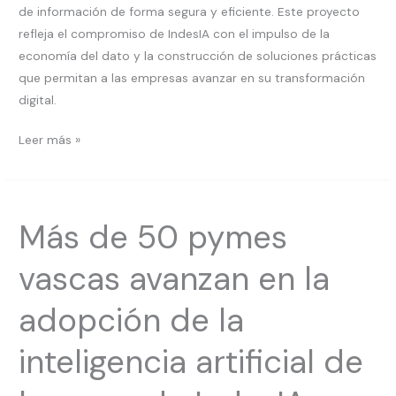
de información de forma segura y eficiente. Este proyecto
refleja el compromiso de IndesIA con el impulso de la
economía del dato y la construcción de soluciones prácticas
que permitan a las empresas avanzar en su transformación
digital.
Leer más »
Más
Más de 50 pymes
de
50
vascas avanzan en la
pymes
vascas
adopción de la
avanzan
en
inteligencia artificial de
la
adopción