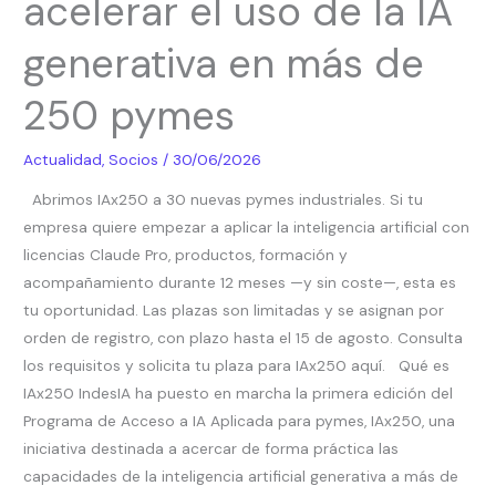
acelerar el uso de la IA
para
acelerar
generativa en más de
el
uso
250 pymes
de
la
Actualidad
,
Socios
/
30/06/2026
IA
Abrimos IAx250 a 30 nuevas pymes industriales. Si tu
generativa
empresa quiere empezar a aplicar la inteligencia artificial con
en
licencias Claude Pro, productos, formación y
más
acompañamiento durante 12 meses —y sin coste—, esta es
de
tu oportunidad. Las plazas son limitadas y se asignan por
250
orden de registro, con plazo hasta el 15 de agosto. Consulta
pymes
los requisitos y solicita tu plaza para IAx250 aquí. Qué es
IAx250 IndesIA ha puesto en marcha la primera edición del
Programa de Acceso a IA Aplicada para pymes, IAx250, una
iniciativa destinada a acercar de forma práctica las
capacidades de la inteligencia artificial generativa a más de