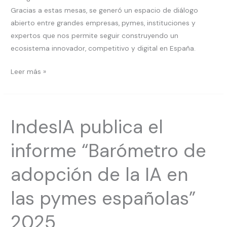
Gracias a estas mesas, se generó un espacio de diálogo
abierto entre grandes empresas, pymes, instituciones y
expertos que nos permite seguir construyendo un
ecosistema innovador, competitivo y digital en España.
Leer más »
IndesIA
IndesIA publica el
publica
el
informe “Barómetro de
informe
“Barómetro
adopción de la IA en
de
adopción
las pymes españolas”
de
la
2025
IA