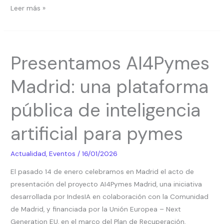
Leer más »
Presentamos
Presentamos AI4Pymes
AI4Pymes
Madrid:
Madrid: una plataforma
una
plataforma
pública de inteligencia
pública
de
artificial para pymes
inteligencia
artificial
Actualidad
,
Eventos
/
16/01/2026
para
El pasado 14 de enero celebramos en Madrid el acto de
pymes
presentación del proyecto AI4Pymes Madrid, una iniciativa
desarrollada por IndesIA en colaboración con la Comunidad
de Madrid, y financiada por la Unión Europea – Next
Generation EU, en el marco del Plan de Recuperación,