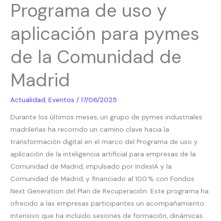
Programa de uso y
del
Programa
aplicación para pymes
de
uso
de la Comunidad de
y
aplicación
Madrid
para
pymes
Actualidad
,
Eventos
/
17/06/2025
de
Durante los últimos meses, un grupo de pymes industriales
la
madrileñas ha recorrido un camino clave hacia la
Comunidad
transformación digital en el marco del Programa de uso y
de
aplicación de la inteligencia artificial para empresas de la
Madrid
Comunidad de Madrid, impulsado por IndesIA y la
Comunidad de Madrid, y financiado al 100 % con Fondos
Next Generation del Plan de Recuperación. Este programa ha
ofrecido a las empresas participantes un acompañamiento
intensivo que ha incluido sesiones de formación, dinámicas