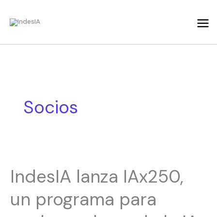
Ir
al
contenido
Socios
IndesIA
IndesIA lanza IAx250,
lanza
IAx250,
un programa para
un
programa