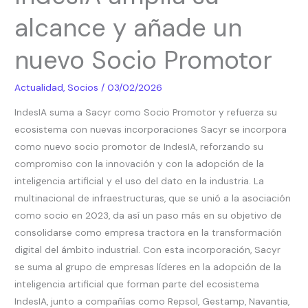
su
alcance y añade un
alcance
y
nuevo Socio Promotor
añade
un
Actualidad
,
Socios
/
03/02/2026
nuevo
Socio
IndesIA suma a Sacyr como Socio Promotor y refuerza su
Promotor
ecosistema con nuevas incorporaciones Sacyr se incorpora
como nuevo socio promotor de IndesIA, reforzando su
compromiso con la innovación y con la adopción de la
inteligencia artificial y el uso del dato en la industria. La
multinacional de infraestructuras, que se unió a la asociación
como socio en 2023, da así un paso más en su objetivo de
consolidarse como empresa tractora en la transformación
digital del ámbito industrial. Con esta incorporación, Sacyr
se suma al grupo de empresas líderes en la adopción de la
inteligencia artificial que forman parte del ecosistema
IndesIA, junto a compañías como Repsol, Gestamp, Navantia,