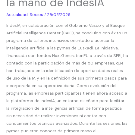
la mano de IndesIA
de
la
Actualidad
,
Socios
/
29/03/2026
inteligencia
IndesIA, en colaboración con el Gobierno Vasco y el Basque
artificial
Artificial Intelligence Center (BAIC), ha concluido con éxito un
de
programa de talleres intensivos orientado a acercar la
la
inteligencia artificial a las pymes de Euskadi. La iniciativa,
mano
financiada con fondos NextGenerationEU a través de SPRI, ha
de
contado con la participación de más de 50 empresas, que
IndesIA
han trabajado en la identificación de oportunidades reales
de uso de la IA y en la definición de sus primeros pasos para
incorporarla en su operativa diaria. Como evolución del
programa, las empresas participantes tienen ahora acceso a
la plataforma de IndesIA, un entorno diseñado para facilitar
la integración de la inteligencia artificial de forma práctica,
sin necesidad de realizar inversiones ni contar con
conocimientos técnicos avanzados. Durante las sesiones, las
pymes pudieron conocer de primera mano el