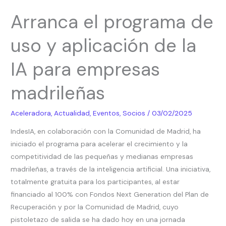
Arranca
Arranca el programa de
el
programa
uso y aplicación de la
de
uso
IA para empresas
y
aplicación
madrileñas
de
la
Aceleradora
,
Actualidad
,
Eventos
,
Socios
/
03/02/2025
IA
IndesIA, en colaboración con la Comunidad de Madrid, ha
para
iniciado el programa para acelerar el crecimiento y la
empresas
competitividad de las pequeñas y medianas empresas
madrileñas
madrileñas, a través de la inteligencia artificial. Una iniciativa,
totalmente gratuita para los participantes, al estar
financiado al 100% con Fondos Next Generation del Plan de
Recuperación y por la Comunidad de Madrid, cuyo
pistoletazo de salida se ha dado hoy en una jornada