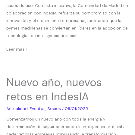
casos de uso. Con esta iniciativa, la Comunidad de Madrid en
colaboración con IndesIA, refuerza su compromiso con la
innovación y el crecimiento empresarial, facilitando que las
pymes madrileñas se conviertan en líderes en la adopción de
tecnologías de inteligencia artificial.
Leer más »
Nuevo
Nuevo año, nuevos
año,
nuevos
retos en IndesIA
retos
en
Actualidad
,
Eventos
,
Socios
/
08/01/2025
IndesIA
Comenzamos un nuevo año con toda la energía y
determinación de seguir acercando la inteligencia artificial a
cada vez más empresas, impulsando la transformación