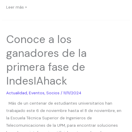
Leer más »
Conoce
Conoce a los
a
los
ganadores de la
ganadores
de
primera fase de
la
primera
IndesIAhack
fase
de
Actualidad
,
Eventos
,
Socios
/
11/11/2024
IndesIAhack
Más de un centenar de estudiantes universitarios han
trabajado este 6 de noviembre hasta el 8 de noviembre, en
la Escuela Técnica Superior de Ingenieros de
Telecomunicaciones de la UPM, para encontrar soluciones