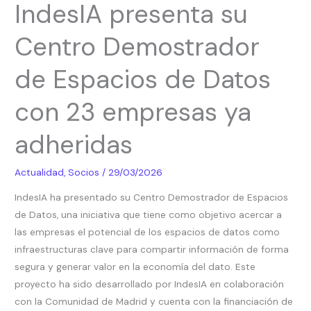
IndesIA presenta su
presenta
su
Centro Demostrador
Centro
Demostrador
de Espacios de Datos
de
Espacios
con 23 empresas ya
de
Datos
adheridas
con
23
Actualidad
,
Socios
/
29/03/2026
empresas
IndesIA ha presentado su Centro Demostrador de Espacios
ya
de Datos, una iniciativa que tiene como objetivo acercar a
adheridas
las empresas el potencial de los espacios de datos como
infraestructuras clave para compartir información de forma
segura y generar valor en la economía del dato. Este
proyecto ha sido desarrollado por IndesIA en colaboración
con la Comunidad de Madrid y cuenta con la financiación de