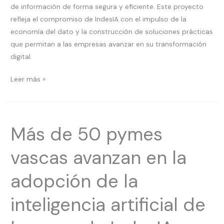
de información de forma segura y eficiente. Este proyecto
refleja el compromiso de IndesIA con el impulso de la
economía del dato y la construcción de soluciones prácticas
que permitan a las empresas avanzar en su transformación
digital.
Leer más »
Más
Más de 50 pymes
de
50
vascas avanzan en la
pymes
vascas
adopción de la
avanzan
en
inteligencia artificial de
la
adopción