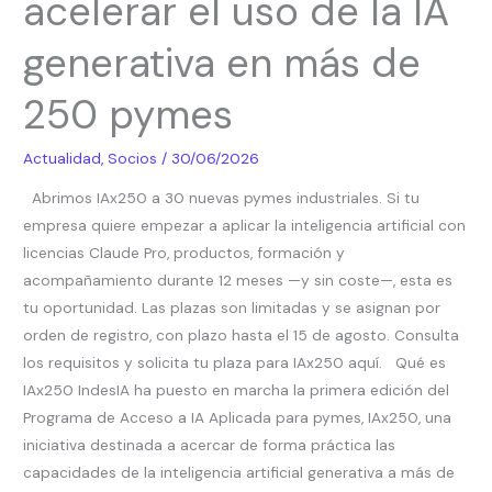
acelerar el uso de la IA
para
acelerar
generativa en más de
el
uso
250 pymes
de
la
Actualidad
,
Socios
/
30/06/2026
IA
Abrimos IAx250 a 30 nuevas pymes industriales. Si tu
generativa
empresa quiere empezar a aplicar la inteligencia artificial con
en
licencias Claude Pro, productos, formación y
más
acompañamiento durante 12 meses —y sin coste—, esta es
de
tu oportunidad. Las plazas son limitadas y se asignan por
250
orden de registro, con plazo hasta el 15 de agosto. Consulta
pymes
los requisitos y solicita tu plaza para IAx250 aquí. Qué es
IAx250 IndesIA ha puesto en marcha la primera edición del
Programa de Acceso a IA Aplicada para pymes, IAx250, una
iniciativa destinada a acercar de forma práctica las
capacidades de la inteligencia artificial generativa a más de