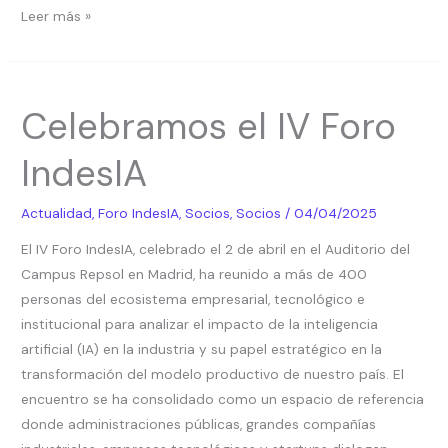
Leer más »
Celebramos
Celebramos el IV Foro
el
IV
IndesIA
Foro
IndesIA
Actualidad
,
Foro IndesIA
,
Socios
,
Socios
/
04/04/2025
El IV Foro IndesIA, celebrado el 2 de abril en el Auditorio del
Campus Repsol en Madrid, ha reunido a más de 400
personas del ecosistema empresarial, tecnológico e
institucional para analizar el impacto de la inteligencia
artificial (IA) en la industria y su papel estratégico en la
transformación del modelo productivo de nuestro país. El
encuentro se ha consolidado como un espacio de referencia
donde administraciones públicas, grandes compañías